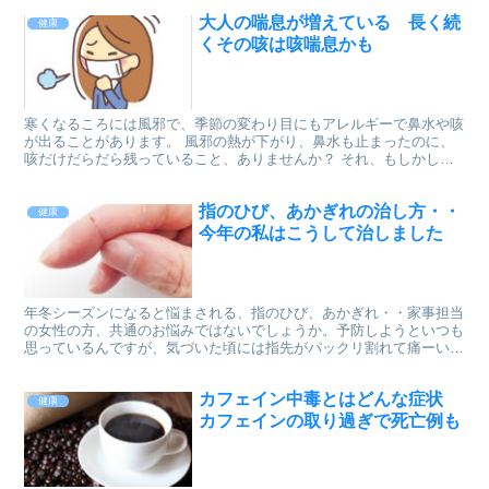
大人の喘息が増えている 長く続
健康
くその咳は咳喘息かも
寒くなるころには風邪で、季節の変わり目にもアレルギーで鼻水や咳
が出ることがあります。 風邪の熱が下がり、鼻水も止まったのに、
咳だけだらだら残っていること、ありませんか？ それ、もしかして
大人の喘息の始まりかもしれませんよ。
指のひび、あかぎれの治し方・・
健康
今年の私はこうして治しました
年冬シーズンになると悩まされる、指のひび、あかぎれ・・家事担当
の女性の方、共通のお悩みではないでしょうか。予防しようといつも
思っているんですが、気づいた頃には指先がパックリ割れて痛ーい！
しかし今年はドラッグストアで有力なモノを見つけたんです。今年の
私の治し方を紹介します。
カフェイン中毒とはどんな症状
健康
カフェインの取り過ぎで死亡例も