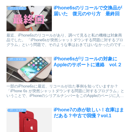
iPhone6sのリコールで交換品が
IT・スマホ
届いた 復元のやり方 最終回
最近、iPhone6sのリコールがあり、調べて見ると私の機種は対象商
品でした。 「iPhone6sが突然シャットダウンする問題に対するプロ
グラム」という問題で、そのような事はおきてはいなかったのです
が、新品購入してから1年近く経っていること...
iPhone6sがリコールの対象に
IT・スマホ
Appleのサポートに連絡 vol.２
一部のiPhone6sに最近、リコールが出た事例を知っていますか？
「iPhone 6s が突然シャットダウンする問題に対するプログラム」と
いうことで、iPhoneのシリアルナンバーをこのAppleのページに入力
すれば確認できます。 201...
iPhone7の赤が欲しい！在庫はま
IT・スマホ
だある？中古で我慢？vol.1