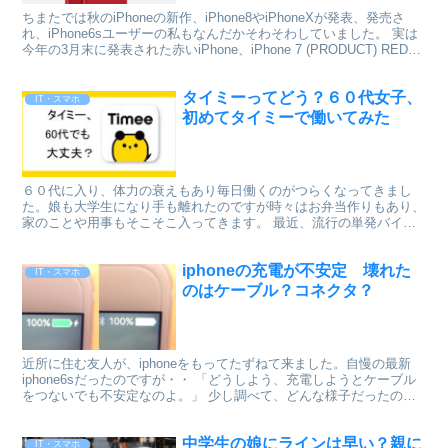
ちまたでは秋のiPhoneの新作、iPhone8やiPhoneXが発表、発売さ
れ、iPhone6sユーザーの私もなんだかそわそわしていました。 実は
今年の3月末に発表された赤いiPhone、iPhone 7 (PRODUCT) REDが
かな...
タイミーってどう？６０代女子、
IT・スマホ
初めてタイミーで働いてみた
６０代に入り、体力の衰えもあり毎日働くのがつらくなってきまし
た。娘も大学生になり手も離れたのですが時々はお弁当作りもあり、
家のことや用事もそこそこ入ってきます。 最近、流行の単発バイ
ト、タイミーに興味を持ち、やってみようかなと挑戦してみました。
iphoneの充電が不安定 壊れた
IT・スマホ
のはケーブル？コネクタ？
近所に住む友人が、iphoneをもってたずねて来ました。自慢の最新
iphone6sだったのですが・・ 「どうしよう、充電しようとケーブル
をつないでも不安定なのよ。」 少し調べて、どんな様子だったのか
お伝えしようと思います。
中学生の娘にラインは早い？親に
IT・スマホ