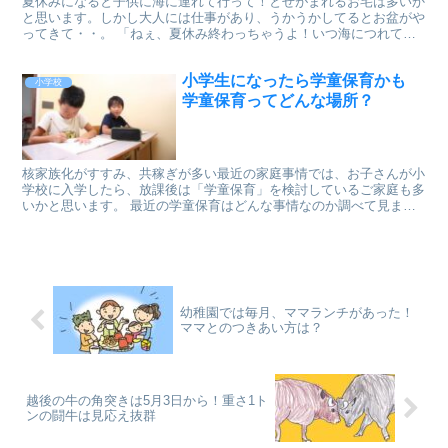
夏休みになると子供に海に連れて行って！とせがまれるお宅は多いか
と思います。しかし大人には仕事があり、うかうかしてるとお盆がや
ってきて・・。 「ねぇ、夏休み終わっちゃうよ！いつ海につれてっ
てくれるの？」さぁそんなとき困るのがお盆が過ぎると、海に出てく
るクラゲです。 なぜ、お盆が過ぎると日本の海にはクラゲがでてく
小学生になったら学童保育かも
るのか？お盆過ぎの海水浴場にクラゲ対策はあるのか調べてみまし
小学校
た。
学童保育ってどんな場所？
核家族化がすすみ、共稼ぎが多い最近の家庭事情では、お子さんが小
学校に入学したら、放課後は「学童保育」を検討しているご家庭も多
いかと思います。 最近の学童保育はどんな事情なのか調べて見まし
た。
幼稚園では毎月、ママランチがあった！
ママとのつきあい方は？
越後の牛の角突きは5月3日から！重さ1ト
ンの闘牛は見応え抜群