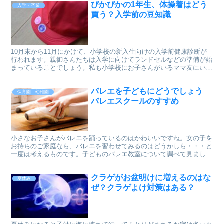
ぴかぴかの1年生、体操着はどう
入学・卒業
買う？入学前の豆知識
10月末から11月にかけて、小学校の新入生向けの入学前健康診断が
行われます。親御さんたちは入学に向けてランドセルなどの準備が始
まっていることでしょう。私も小学校にお子さんがいるママ友にいろ
いろ聞いて勉強しました。意外に知らなかった豆知識など紹介しま
す。
バレエを子どもにどうでしょう
保育園 幼稚園
バレエスクールのすすめ
小さなお子さんがバレエを踊っているのはかわいいですね。女の子を
お持ちのご家庭なら、バレエを習わせてみるのはどうかしら・・・と
一度は考えるものです。子どものバレエ教室について調べて見まし
た。
クラゲがお盆明けに増えるのはな
夏休み
ぜ？クラゲよけ対策はある？