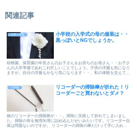
関連記事
小学校の入学式の母の服装は・・
入学・卒業
黒っぽいとNGでしょうか。
幼稚園、保育園の年長さんのお子さんをお持ちのお母さん・・お子さ
んの入学準備であれこれ忙しいことでしょう。子供の洋服も気になり
ますが、自分の洋服もかなり気になります・・。私の体験を交えてど
うしたらベストか考えてみました。
リコーダーの掃除棒が折れた！リ
小学校
コーダーごと買わないとダメ？
娘のリコーダーの掃除棒が・・。掃除に失敗して折れてしまいまし
た。掃除の布を無理矢理に詰め込んだせいみたいです。リコーダー自
体は問題ないのですが。 リコーダーの掃除の棒だけって手に入れる
ことはできるのでしょうか。