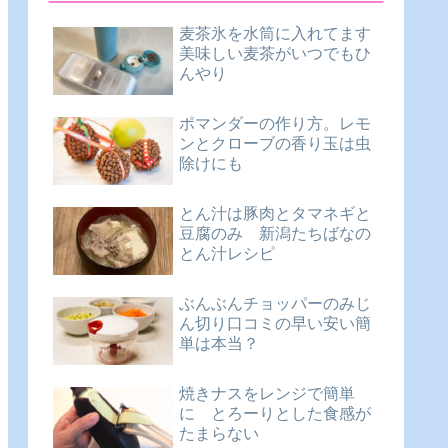
麦茶氷を水筒に入れてます
美味しい麦茶がいつでもひ
んやり
ポマンダーの作り方。レモ
ンとクローブの香り玉は虫
除けにも
とん汁は豚肉とタマネギと
豆腐のみ 新潟たちばなの
とん汁レシピ
ぶんぶんチョッパーのみじ
ん切り口コミの早い安い簡
単は本当？
焼きナスをレンジで簡単
に とろーりとした食感が
たまらない