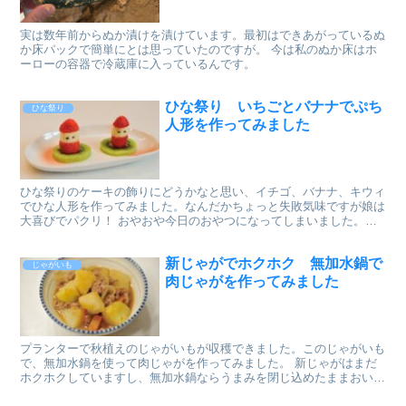
実は数年前からぬか漬けを漬けています。最初はできあがっているぬ
か床パックで簡単にとは思っていたのですが。 今は私のぬか床はホ
ーローの容器で冷蔵庫に入っているんです。
ひな祭り いちごとバナナでぷち
ひな祭り
人形を作ってみました
ひな祭りのケーキの飾りにどうかなと思い、イチゴ、バナナ、キウィ
でひな人形を作ってみました。なんだかちょっと失敗気味ですが娘は
大喜びでパクリ！ おやおや今日のおやつになってしまいました。
(^^;)
新じゃがでホクホク 無加水鍋で
じゃがいも
肉じゃがを作ってみました
プランターで秋植えのじゃがいもが収穫できました。このじゃがいも
で、無加水鍋を使って肉じゃがを作ってみました。 新じゃがはまだ
ホクホクしていますし、無加水鍋ならうまみを閉じ込めたままおいし
い肉じゃがができそうです。