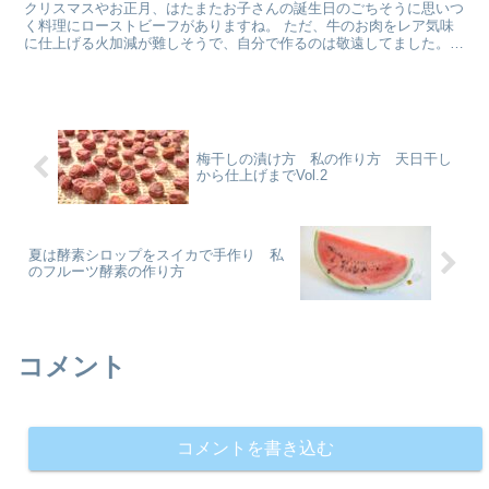
クリスマスやお正月、はたまたお子さんの誕生日のごちそうに思いつ
く料理にローストビーフがありますね。 ただ、牛のお肉をレア気味
に仕上げる火加減が難しそうで、自分で作るのは敬遠してました。薄
く切ってパッケージに入っている高価なローストビーフを時々買って
食べていたのですが。 オーブンを低温にしてじっくり調理すると私
でも失敗なくローストビーフが作ることができました。安価な肉でも
おいしいので沢山食べることができ、家族に好評でしたよ。
梅干しの漬け方 私の作り方 天日干し
から仕上げまでVol.2
夏は酵素シロップをスイカで手作り 私
のフルーツ酵素の作り方
コメント
コメントを書き込む