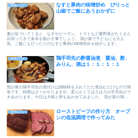
なすと豚肉の味噌炒め ぴりっと
料理レシピ
山椒でご飯にあうおかずに
夏が近づいてくると、なすやピーマン、トマトなど夏野菜がたくさん
出回ってきて食卓を賑わす事でしょう。 我が家で子どもにも大人
気、ご飯にもぴったりのなすと豚肉の味噌炒めを紹介します。
鶏手羽先の酢醤油煮 醤油、酢、
料理レシピ
みりん、酒は１：１：１：１
我が家の鶏手羽先の煮付けは調味料を入れてただ煮込むだけなので簡
単です。時間は少々かかりますが、柔らかくてほろほろの手羽先がで
きあがります。今日は大根と卵もあわせてみました。 我が家の鶏手
羽先の酢醤油煮を紹介します。
ローストビーフの作り方 オーブ
料理レシピ
ンの低温調理で作ってみた