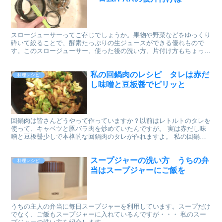
スロージューサーってご存じでしょうか。果物や野菜などをゆっくり
砕いて絞ることで、酵素たっぷりの生ジュースができる優れもので
す。このスロージューサー、使った後の洗い方、片付け方もちょっと
したコツがあるんです。私が使っているヒューロムのH-AAという機
種の後片付けのやり方を紹介します。
私の回鍋肉のレシピ タレは赤だ
料理レシピ
し味噌と豆板醤でピリッと
回鍋肉は皆さんどうやって作っていますか？以前はレトルトのタレを
使って、キャベツと豚バラ肉を炒めていたんですが。 実は赤だし味
噌と豆板醤少しで本格的な回鍋肉のタレが作れますよ。 私の回鍋肉
のレシピを紹介します。
スープジャーの洗い方 うちの弁
料理レシピ
当はスープジャーにご飯を
うちの主人の弁当に毎日スープジャーを利用しています。スープだけ
でなく、ご飯もスープジャーに入れているんですが・・・ 私のスー