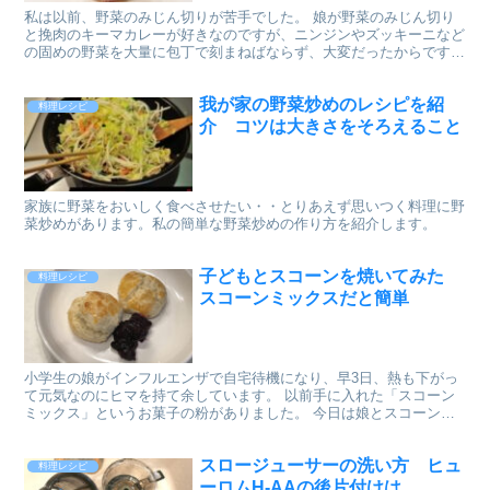
私は以前、野菜のみじん切りが苦手でした。 娘が野菜のみじん切り
と挽肉のキーマカレーが好きなのですが、ニンジンやズッキーニなど
の固めの野菜を大量に包丁で刻まねばならず、大変だったからです。
おねだりされると、仕方がないなぁという感じで時間をか...
我が家の野菜炒めのレシピを紹
料理レシピ
介 コツは大きさをそろえること
家族に野菜をおいしく食べさせたい・・とりあえず思いつく料理に野
菜炒めがあります。私の簡単な野菜炒めの作り方を紹介します。
子どもとスコーンを焼いてみた
料理レシピ
スコーンミックスだと簡単
小学生の娘がインフルエンザで自宅待機になり、早3日、熱も下がっ
て元気なのにヒマを持て余しています。 以前手に入れた「スコーン
ミックス」というお菓子の粉がありました。 今日は娘とスコーン作
りに挑戦してみようと思います。
スロージューサーの洗い方 ヒュ
料理レシピ
ーロムH-AAの後片付けは