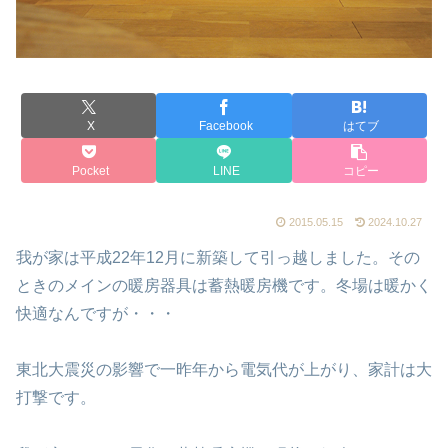
X
Facebook
はてブ
Pocket
LINE
コピー
2015.05.15
2024.10.27
我が家は平成22年12月に新築して引っ越しました。その
ときのメインの暖房器具は蓄熱暖房機です。冬場は暖かく
快適なんですが・・・
東北大震災の影響で一昨年から電気代が上がり、家計は大
打撃です。