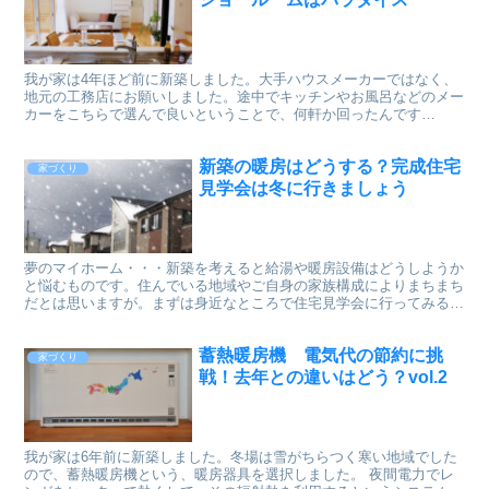
我が家は4年ほど前に新築しました。大手ハウスメーカーではなく、
地元の工務店にお願いしました。途中でキッチンやお風呂などのメー
カーをこちらで選んで良いということで、何軒か回ったんです
が・・・思わぬ楽しみがたくさんありました。 リフォームや新築...
新築の暖房はどうする？完成住宅
家づくり
見学会は冬に行きましょう
夢のマイホーム・・・新築を考えると給湯や暖房設備はどうしようか
と悩むものです。住んでいる地域やご自身の家族構成によりまちまち
だとは思いますが。まずは身近なところで住宅見学会に行ってみるの
をおすすめします。
蓄熱暖房機 電気代の節約に挑
家づくり
戦！去年との違いはどう？vol.2
我が家は6年前に新築しました。冬場は雪がちらつく寒い地域でした
ので、蓄熱暖房機という、暖房器具を選択しました。 夜間電力でレ