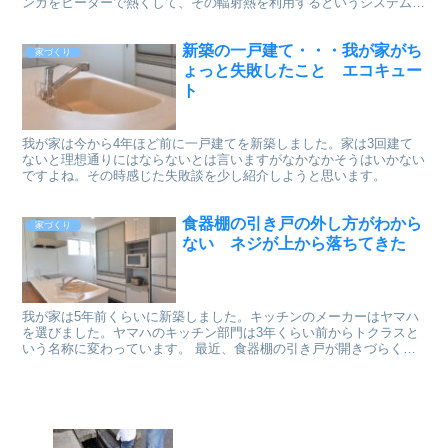
ンガをヒーターで熱くして、その輻射熱を利用するというシステムの
暖房機器です。 複数設置すると全館暖房のように暖かいのですが、
とにかく電気代が高いんです。 今年の11月末から稼働を始めたので
新築の一戸建て・・・我が家がち
すが、12月は電気代を節約しようと挑戦してみました。
家づくり
ょっと失敗したこと エコキュー
ト
我が家は今から4年ほど前に一戸建てを新築しました。家は3回建て
ないと理想通りにはならないとは言いますがなかなかそうはいかない
ですよね。その時感じた失敗談を少し紹介しようと思います。
食器棚の引き戸の外し方がわから
家づくり
ない ネジが上から落ちてきた
我が家は5年前くらいに新築しました。キッチンのメーカーはヤマハ
を選びました。ヤマハのキッチン部門は3年くらい前からトクラスと
いう名称に変わっています。 最近、食器棚の引き戸が開きづらくな
っていました。そしてネジが中から1つ見つかったのです。それでも
引き戸の外し方がわからない・・・。 どうやって引き戸を外して食
器棚を直したか紹介します。これを読めば同じようなメーカーの吊り
引き戸はどうやって外すかわかりますよ。