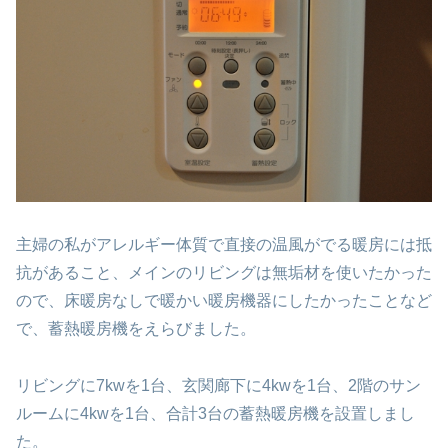
主婦の私がアレルギー体質で直接の温風がでる暖房には抵
抗があること、メインのリビングは無垢材を使いたかった
ので、床暖房なしで暖かい暖房機器にしたかったことなど
で、蓄熱暖房機をえらびました。
リビングに7kwを1台、玄関廊下に4kwを1台、2階のサン
ルームに4kwを1台、合計3台の蓄熱暖房機を設置しまし
た。