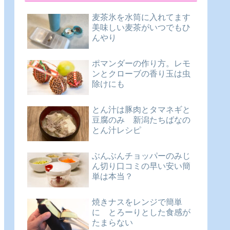
麦茶氷を水筒に入れてます
美味しい麦茶がいつでもひ
んやり
ポマンダーの作り方。レモ
ンとクローブの香り玉は虫
除けにも
とん汁は豚肉とタマネギと
豆腐のみ 新潟たちばなの
とん汁レシピ
ぶんぶんチョッパーのみじ
ん切り口コミの早い安い簡
単は本当？
焼きナスをレンジで簡単
に とろーりとした食感が
たまらない