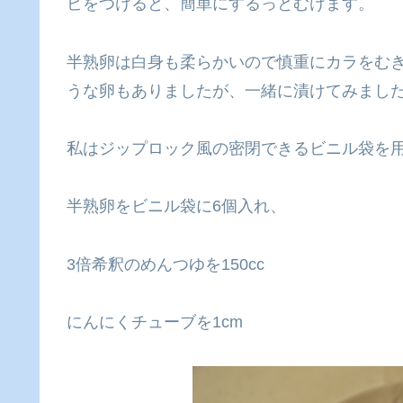
ビをつけると、簡単にするっとむけます。
半熟卵は白身も柔らかいので慎重にカラをむ
うな卵もありましたが、一緒に漬けてみまし
私はジップロック風の密閉できるビニル袋を
半熟卵をビニル袋に6個入れ、
3倍希釈のめんつゆを150cc
にんにくチューブを1cm