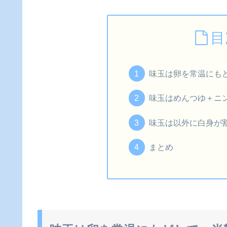
目
味玉は卵を常温にも
味玉はめんつゆ＋ニ
味玉は以外に白身が
まとめ