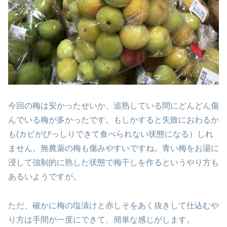
今回の梅は安かったせいか、追熟している間にどんどん傷
んでいる梅が多かったです。もしかすると失敗におわるか
も(カビがびっしりできて食べられない状態になる）しれ
ません。無農薬の梅も傷みやすいですね。青い梅をお湯に
浸して強制的に熟した状態で梅干しを作るというやり方も
あるいようですが。
ただ、確かに梅の塩漬けと赤しそをあく抜きして仕込むや
り方は手間が一度にできて、簡単な感じがします。