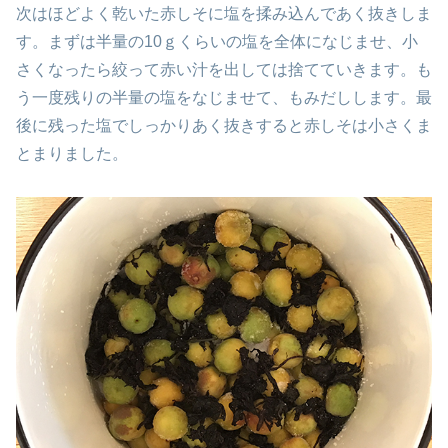
次はほどよく乾いた赤しそに塩を揉み込んであく抜きしま
す。まずは半量の10ｇくらいの塩を全体になじませ、小
さくなったら絞って赤い汁を出しては捨てていきます。も
う一度残りの半量の塩をなじませて、もみだしします。最
後に残った塩でしっかりあく抜きすると赤しそは小さくま
とまりました。