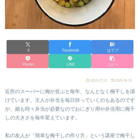
X
Facebook
はてブ
Pocket
LINE
コピー
2018.07.12
2025.06.19
近所のスーパーに梅が並ぶと毎年、なんとなく梅干しを漬
けています。主人が弁当を毎日持っていくのもあるのです
が、娘も時々弁当が必要なのでおにぎり用や弁当用に梅干
しの大きさを毎年変えています。
私の友人が「簡単な梅干しの作り方」という講座で梅干し