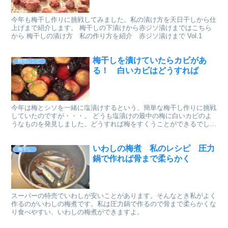
今年も梅干し作りに挑戦してみました。私の漬け方を天日干しから仕
上げまで紹介します。 梅干しの下漬けから赤ジソ漬けまではこちら
から 梅干しの漬け方 私の作り方を紹介 赤ジソ漬けまで Vol.1
梅干しを漬けていたらカビがあ
料理レシピ
る！ 白いカビはどうすれば
今年は梅とシソを一緒に塩漬けするという、簡単な梅干し作りに挑戦
していたのですが・・・。 どうも塩漬けの最中の梅に白いカビのよ
うなものを発見しました。どうすれば梅をすくうことができるでしょ
うか。
いわしの梅煮 私のレシピ 圧力
梅干し
鍋で作れば骨まで柔らかく
スーパーの特売でいわしが安いことがあります。そんなとき私がよく
作るのがいわしの梅煮です。私は圧力鍋で作るので骨まで柔らかくな
り食べやすい、いわしの梅煮ができますよ。