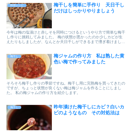
梅干しを簡単に手作り 天日干し
料理レシピ
だけはしっかりやりましょう
今年は梅の塩漬けと赤しそを同時につけるというやり方で簡単な梅干
し作りに挑戦してみました。 梅の状態が悪かったのか少しカビが生
えたりもしましたが、なんとか天日干しができるまで漕ぎ着けまし
た。 最後の仕上げ、梅干しの天日干しの様子を紹介します。
梅ジャムの作り方 私は熟した黄
梅干し
色い梅で作ってみました
そろそろ梅干し作りの季節ですね。梅干し用に完熟梅を買ってきたの
ですが、ちょっと状態が良くない梅は梅ジャムを作ることにしまし
た。 私の梅ジャムの作り方を紹介します。
昨年漬けた梅干しにカビ？白いカ
梅干し
ビのようなもの その対処法は